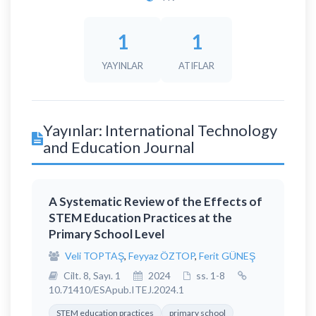
1
1
YAYINLAR
ATIFLAR
Yayınlar: International Technology
and Education Journal
A Systematic Review of the Effects of
STEM Education Practices at the
Primary School Level
Veli TOPTAŞ
,
Feyyaz ÖZTOP
,
Ferit GÜNEŞ
Cilt. 8, Sayı. 1
2024
ss. 1-8
10.71410/ESApub.ITEJ.2024.1
STEM education practices
primary school